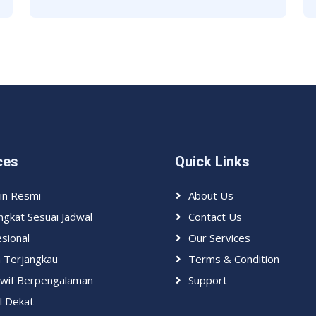
ces
Quick Links
zin Resmi
About Us
ngkat Sesuai Jadwal
Contact Us
sional
Our Services
a Terjangkau
Terms & Condition
wif Berpengalaman
Support
l Dekat